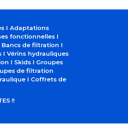
s I Adaptations
es fonctionnelles I
Bancs de filtration I
 I Vérins hydrauliques
ion I Skids I Groupes
upes de filtration
aulique I Coffrets de
ES !!