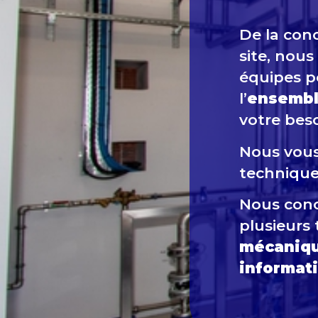
De la conc
site, nous
équipes p
l’
ensemb
votre beso
Nous vous
technique 
Nous conc
plusieurs
mécaniq
informati