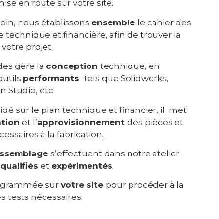
mise en route sur votre site.
soin, nous établissons
ensemble
le cahier des
e technique et financière, afin de trouver la
 votre projet.
des gère la
conception
technique, en
outils
performants
tels que Solidworks,
 Studio, etc.
lidé sur le plan technique et financier, il met
ation
et l’
approvisionnement
des pièces et
ssaires à la fabrication.
ssemblage
s’effectuent dans notre atelier
s
qualifiés
et
expérimentés
.
programmée sur
votre site
pour procéder à la
es tests nécessaires.