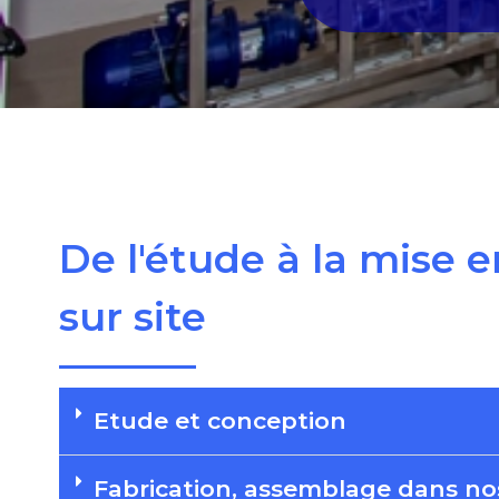
De l'étude à la mise e
sur site
Etude et conception
Fabrication, assemblage dans nos