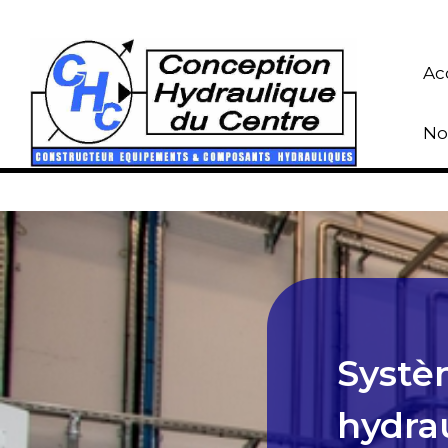
Ac
No
Systèm
hydra