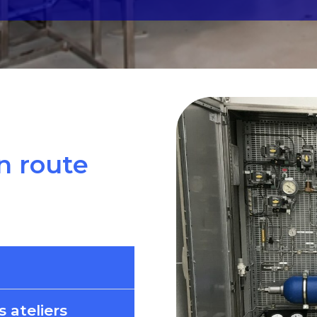
n route
 ateliers