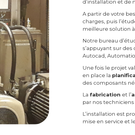
d’installation et de 
A partir de votre be
charges, puis l’étud
meilleure solution à
Notre bureau d’étu
s’appuyant sur des 
Autocad, Automation
Une fois le projet va
en place la
planific
des composants néce
La
fabrication
et l’
a
par nos technicien
L’installation est 
mise en service et l