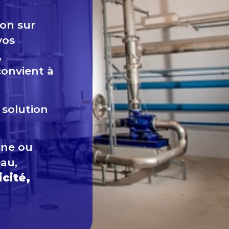
ion sur
vos
,
convient à
e
solution
une ou
eau,
icité,