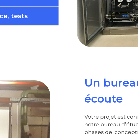
ce, tests
Un bureau
écoute
Votre projet est con
notre bureau d’étud
phases de conceptio