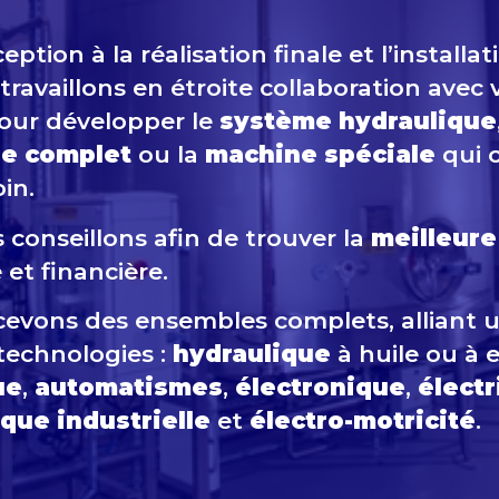
eption à la réalisation finale et l’installat
 travaillons en étroite collaboration avec 
our développer le
système hydraulique
le
complet
ou la
machine spéciale
qui 
in.
 conseillons afin de trouver la
meilleur
et financière.
evons des ensembles complets, alliant 
 technologies :
hydraulique
à huile ou à 
ue
,
automatismes
,
électronique
,
électr
que industrielle
et
électro-motricité
.