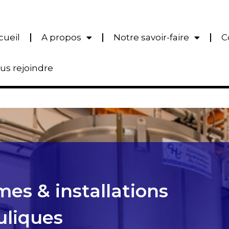
cueil
A propos
Notre savoir-faire
C
us rejoindre
es & installations
uliques