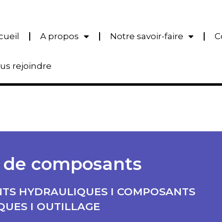
cueil
A propos
Notre savoir-faire
C
us rejoindre
 de composants
TS HYDRAULIQUES I COMPOSANTS
UES I OUTILLAGE