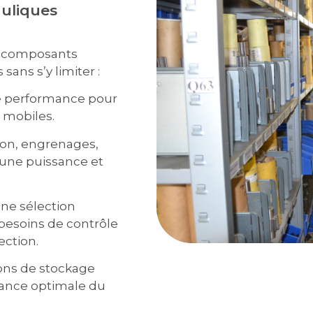
uliques
e composants
ans s’y limiter :
te performance pour
t mobiles.
ston, engrenages,
 une puissance et
une sélection
besoins de contrôle
ection.
ions de stockage
mance optimale du