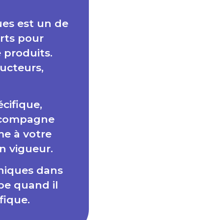
es est un de
rts pour
produits.
ucteurs,
cifique,
accompagne
me à votre
n vigueur.
niques dans
pe quand il
fique.