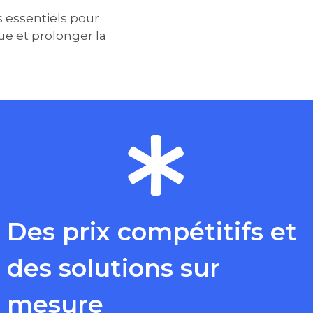
 essentiels pour
ue et prolonger la
Des prix compétitifs et
des solutions sur
mesure