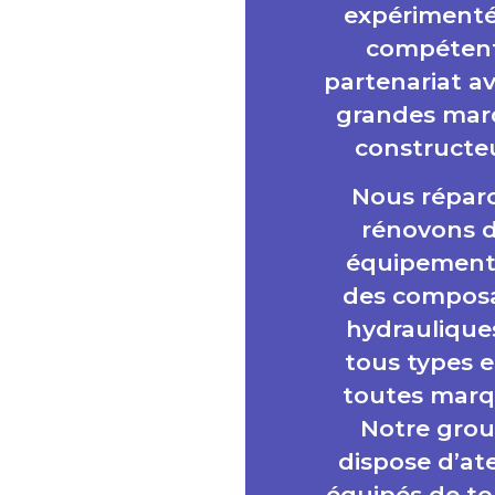
expérimenté
compétent
partenariat av
grandes mar
constructeu
Nous répar
rénovons 
équipement
des compos
hydraulique
tous types e
toutes marq
Notre gro
dispose d’ate
équipés de to