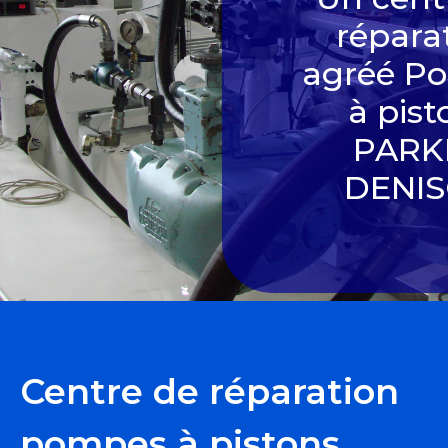
répara
agréé P
à pist
PARK
DENI
Centre de réparation
pompes à pistons