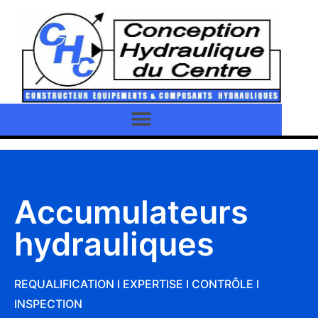
Accumulateurs
hydrauliques
REQUALIFICATION I EXPERTISE I CONTRÔLE I
INSPECTION